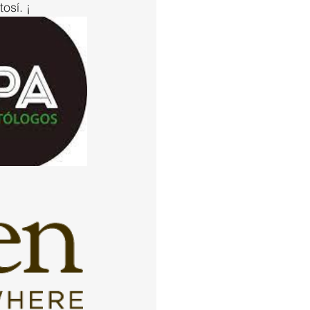
osí. ¡