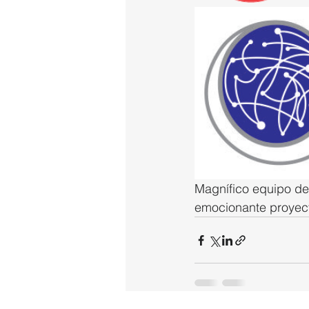
Magnífico equipo 
emocionante proyec